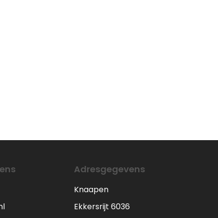
ens
Adresgegevens
Knaapen
nl
Ekkersrijt 6036