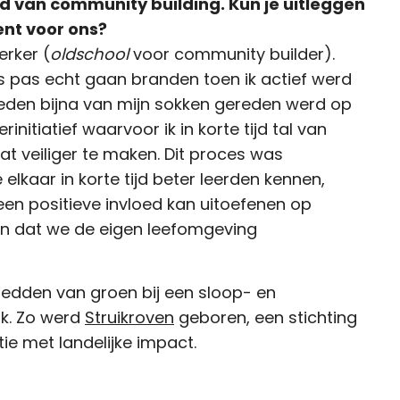
ld van community building. Kun je uitleggen
ent voor ons?
erker (
oldschool
voor community builder).
s pas echt gaan branden toen ik actief werd
eleden bijna van mijn sokken gereden werd op
initiatief waarvoor ik in korte tijd tal van
t veiliger te maken. Dit proces was
elkaar in korte tijd beter leerden kennen,
en positieve invloed kan uitoefenen op
en dat we de eigen leefomgeving
redden van groen bij een sloop- en
jk. Zo werd
Struikroven
geboren, een stichting
atie met landelijke impact.