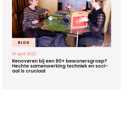
BLOG
19 april 2023
Re­no­ve­ren bij een 80+ be­wo­ners­groep?
Hech­te sa­men­wer­king tech­niek en so­ci­
aal is cru­ci­aal