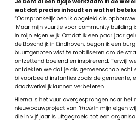
Je bent al een tijdje werkzaam in de were
wat dat precies inhoudt en wat het betek
“Oorspronkelijk ben ik opgeleid als opbouww
Maar mijn vuurtje voor community building i
in mijn eigen wijk. Omdat ik een paar jaar g
de Boschdijk in Eindhoven, begon ik een burger
buurtgenoten wist te mobiliseren om de straa
ontzettend boeiend en inspirerend. Terwijl we 
ontdekten we dat je als gemeenschap echt e
bijvoorbeeld instanties zoals de gemeente, 
daadwerkelijk kunnen verbeteren.
Hierna is het vuur overgesprongen naar het 
nieuwbouwproject van
’thuis
in mijn eigen wi
die in vijf jaar is uitgegroeid tot een organis