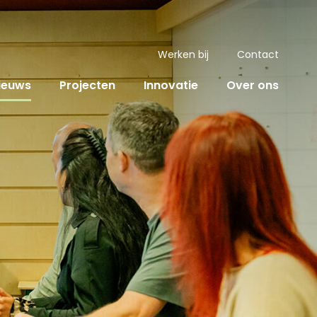
Werken bij
Contact
ieuws
Projecten
Innovatie
Over ons